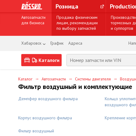
Розница
Producti
Автозапчасти
Продажа физическим
Производств
для бизнеса
лицам, рекомендации
тормозных д
по выбору запчастей
и суппортов
Хабаровск
График
Адреса
Нап
Каталоги
→
→
→
Каталог
Автозапчасти
Системы двигателя
Воздушн
Фильтр воздушный и комплектующие
Демпфер воздушного фильтра
Кольцо уплотнит
воздушного фил
Корпус воздушного фильтра
Крепление корп
Фильтр воздушный