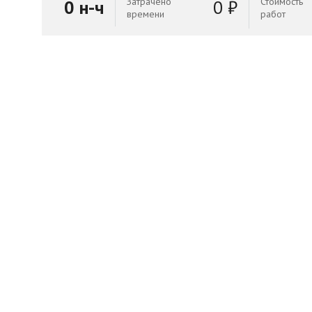
Затрачено
Стоимость
0 н-ч
0 ₽
времени
работ