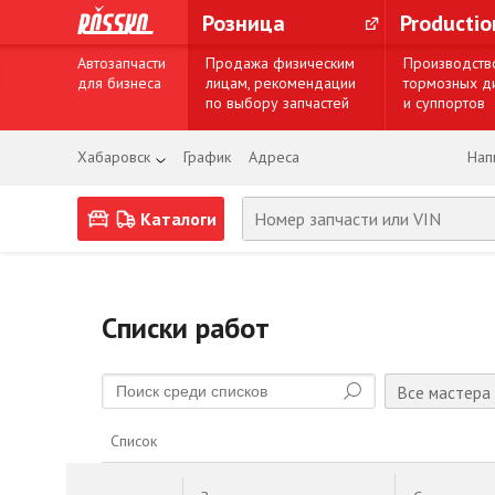
Розница
Producti
Автозапчасти
Продажа физическим
Производств
для бизнеса
лицам, рекомендации
тормозных д
по выбору запчастей
и суппортов
Хабаровск
График
Адреса
Нап
Каталоги
Списки работ
Все мастера
Список